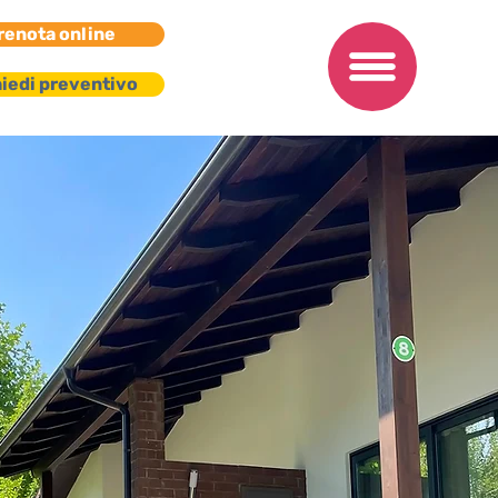
renota online
iedi preventivo