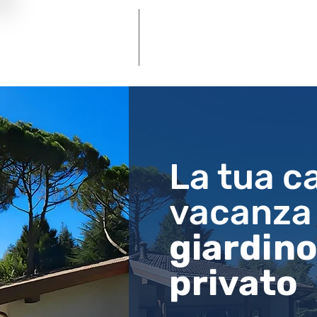
Camping Village La
Piazzole | Glamping | Maxicaravan | Appartam
La tua c
vacanz
giardin
privato