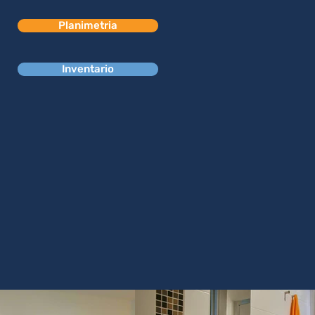
Planimetria
Inventario