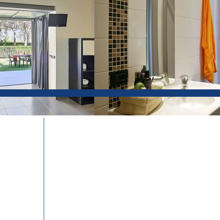
Richiedi preventivo
Home
Lagomago World
Servizi
Piazzole
Glamping
Maxicaravan
Appartamenti