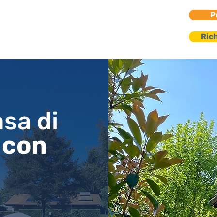
P
go Maggiore
Rich
enti | Villette
asa di
a
con
o