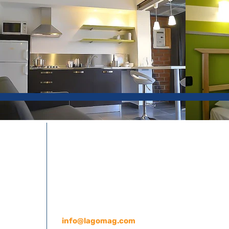
Via Salvador Dalì 2
28040 Dormelletto, NO, Italia
+39 0322 497193
info@lagomag.com