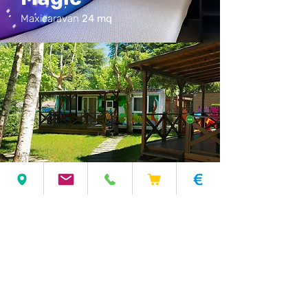
Maxicaravan
24 mq
Vous êtes les bienvenus du 1er
avril au 30 septembre 2026.
La
Résidence Alice
est ouverte
jusqu'à 2 novembre 2026.