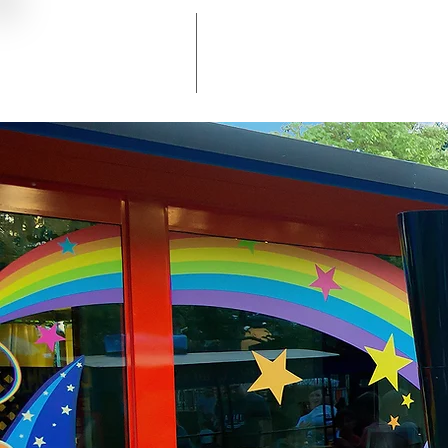
Camping Village La
Glamping | Staanplaatsen | Maxicaravan | Ap