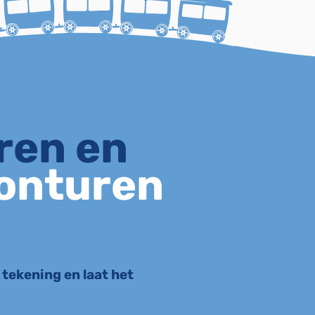
uren
en
onturen
e tekening en laat het