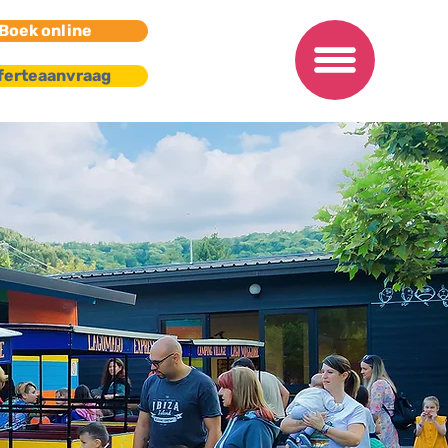
Boek online
ferteaanvraag