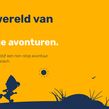
wereld van
ge avonturen.
blijf een non-stop avontuur
elach.