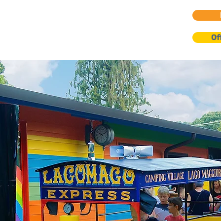
go Maggiore
Of
partementen | Villa's