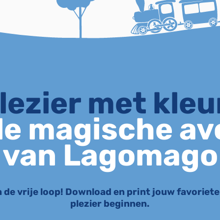
lezier met kle
e magische av
van Lagomago
in de vrije loop! Download en print jouw favoriet
plezier beginnen.