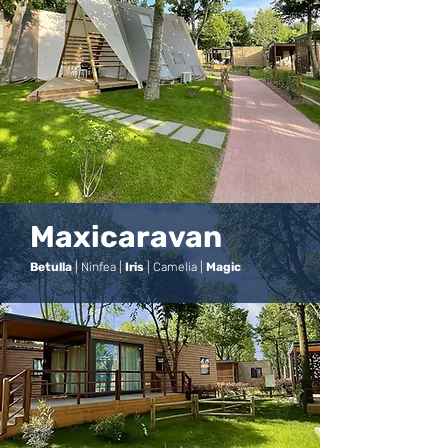
Maxicaravan
Betulla
| Ninfea |
Iris
| Camelia |
Magic