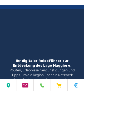
Ihr digitaler Reiseführer zur
Entdeckung des Lago Maggiore.
Routen, Erlebnisse, Vergünstigungen und
Tipps, um die Region über ein Netzwerk
lokaler Partner zu entdecken – in einem
Projekt, das vom Camping Village Lago
Maggiore gefördert wird.